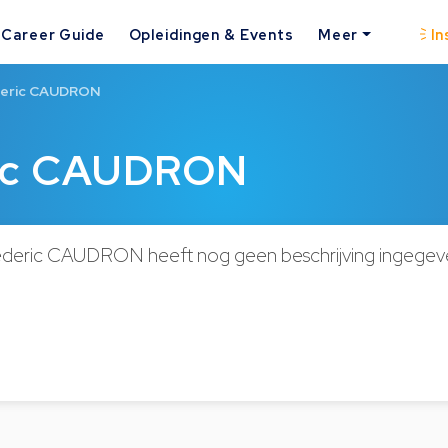
Career Guide
Opleidingen & Events
Meer
In
deric CAUDRON
ric CAUDRON
ederic CAUDRON heeft nog geen beschrijving ingegev