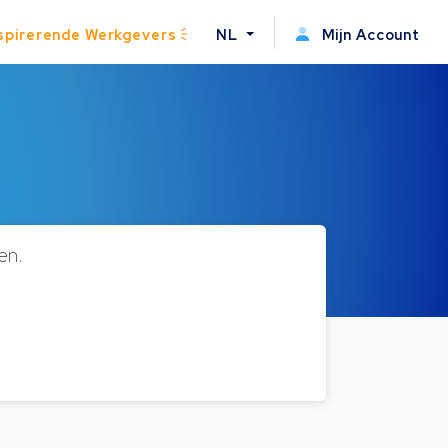
spirerende Werkgevers
NL
Mijn Account
en.