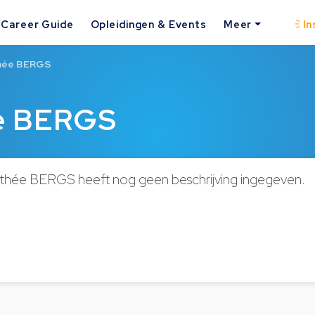
Career Guide
Opleidingen & Events
Meer
In
thée BERGS
ée BERGS
thée BERGS heeft nog geen beschrijving ingegeven.