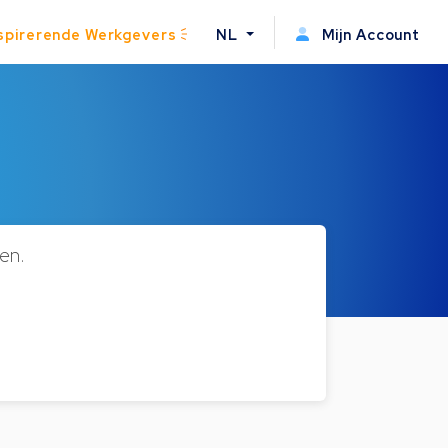
spirerende Werkgevers
NL
Mijn Account
en.