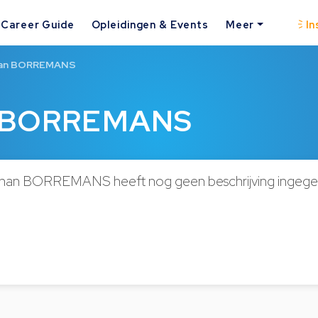
Career Guide
Opleidingen & Events
Meer
In
han BORREMANS
n BORREMANS
phan BORREMANS heeft nog geen beschrijving ingege