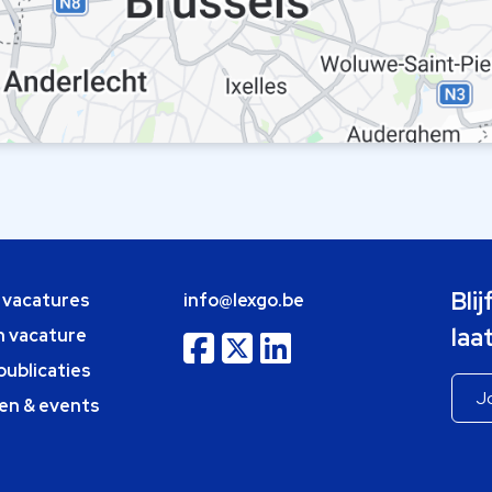
Bli
e vacatures
info@lexgo.be
laa
n vacature
publicaties
en & events