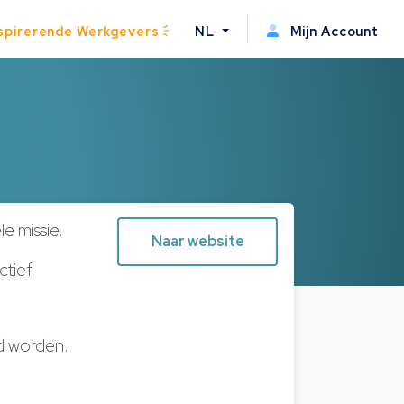
spirerende Werkgevers
NL
Mijn Account
e missie.
Naar website
ctief
nd worden.