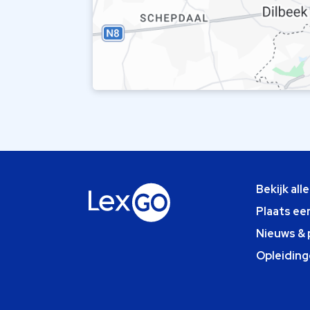
Bekijk all
Plaats ee
Nieuws & 
Opleiding