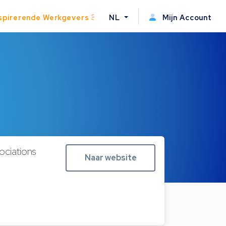
spirerende Werkgevers
NL
Mijn Account
ociations
Naar website