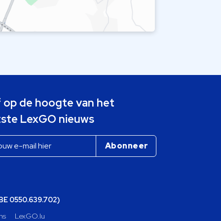
jf op de hoogte van het
tste LexGO nieuws
(BE 0550.639.702)
ns
LexGO.lu