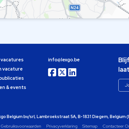
Bli
e vacatures
info@lexgo.be
laa
n vacature
publicaties
en & events
o Belgium bv/srl, Lambroekstraat 5A, B-1831 Diegem, Belgium 
Gebruiksvoorwaarden
Privacyverklaring
Sitemap
Contacteer O