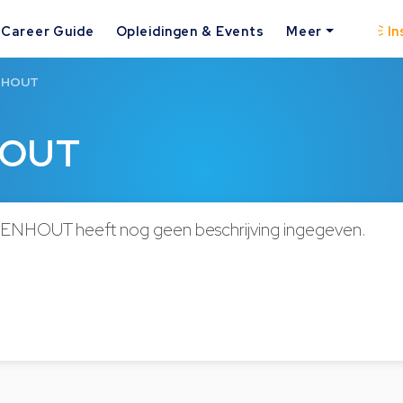
Career Guide
Opleidingen & Events
Meer
In
NHOUT
HOUT
HOUT heeft nog geen beschrijving ingegeven.