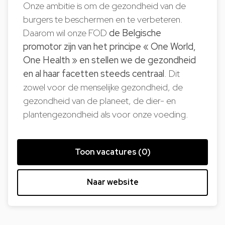
Onze ambitie is om de gezondheid van de
burgers te beschermen en te verbeteren.
Daarom wil onze FOD
de Belgische
promotor zijn van het principe « One World,
One Health » en stellen we de gezondheid
en al haar facetten steeds centraal
. Dit
zowel voor de menselijke gezondheid, de
gezondheid van de planeet, de dier- en
plantengezondheid als voor onze voeding.
Toon vacatures (0)
Naar website