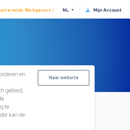
spirerende Werkgevers
NL
Mijn Account
vorderen en
Naar website
ch gebied,
de
g te
rder kan de