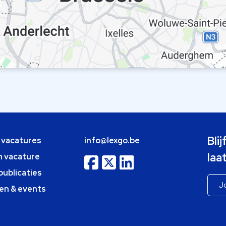
Bli
e vacatures
info@lexgo.be
laa
n vacature
publicaties
en & events