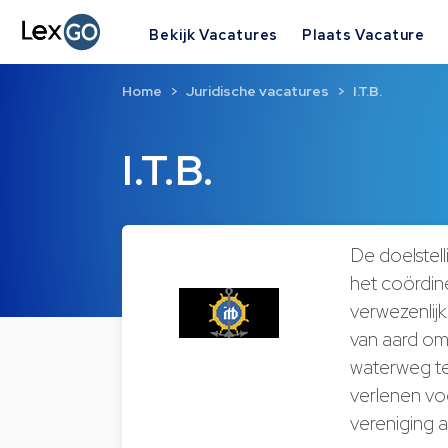
Bekijk Vacatures
Plaats Vacature
Home
Juridische vacatures
I.T.B.
I.T.B.
De doelstell
het coördin
verwezenlijk
van aard om
waterweg t
verlenen voo
vereniging a