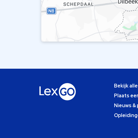
Bekijk all
Plaats ee
Nieuws & 
Opleiding