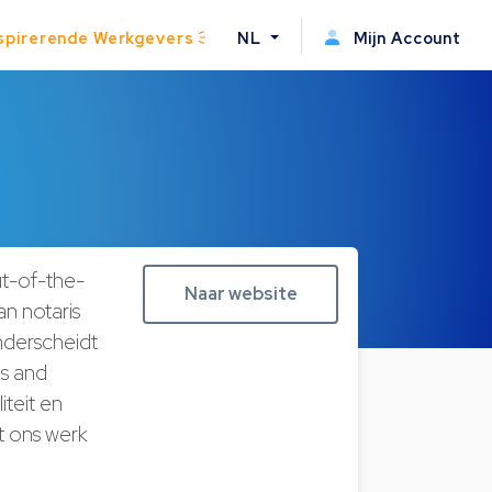
spirerende Werkgevers
NL
Mijn Account
ut-of-the-
Naar website
n notaris
onderscheidt
es and
iteit en
t ons werk