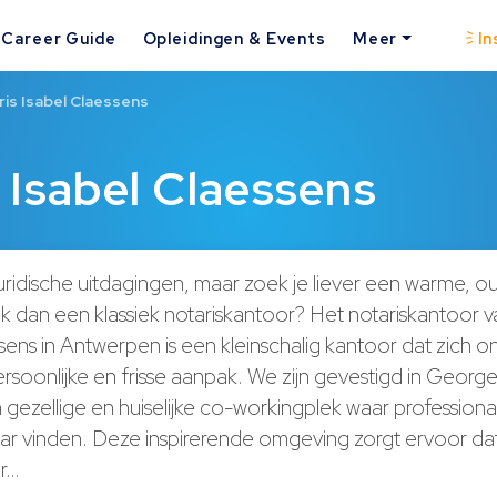
Career Guide
Opleidingen & Events
Meer
In
is Isabel Claessens
 Isabel Claessens
uridische uitdagingen, maar zoek je liever een warme, o
 dan een klassiek notariskantoor? Het notariskantoor va
sens in Antwerpen is een kleinschalig kantoor dat zich 
soonlijke en frisse aanpak. We zijn gevestigd in Georg
 gezellige en huiselijke co-workingplek waar professional
ar vinden. Deze inspirerende omgeving zorgt ervoor da
ur…