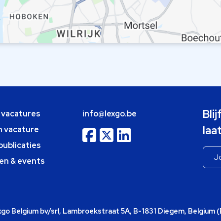
Bli
e vacatures
info@lexgo.be
laa
n vacature
publicaties
en & events
o Belgium bv/srl, Lambroekstraat 5A, B-1831 Diegem, Belgium 