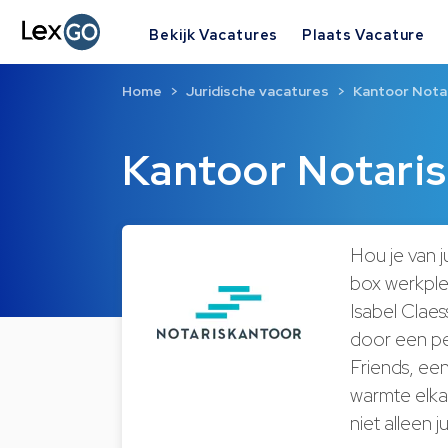
Bekijk Vacatures
Plaats Vacature
Home
Juridische vacatures
Kantoor Notar
Kantoor Notaris
Hou je van j
box werkplek
Isabel Claes
door een per
Friends, een
warmte elka
niet alleen j