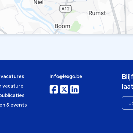
Bli
e vacatures
info@lexgo.be
laa
n vacature
publicaties
en & events