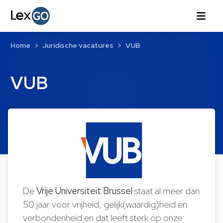
Home
Juridische vacatures
VUB
VUB
De
Vrije Universiteit Brussel
staat al meer dan
50 jaar voor vrijheid, gelijk(waardig)heid en
verbondenheid en dat leeft sterk op onze