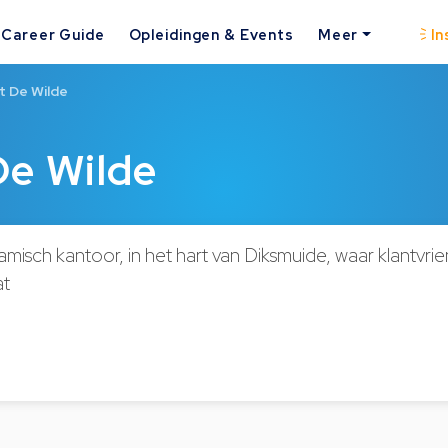
Career Guide
Opleidingen & Events
Meer
In
t De Wilde
De Wilde
misch kantoor, in het hart van Diksmuide, waar klantvrie
at