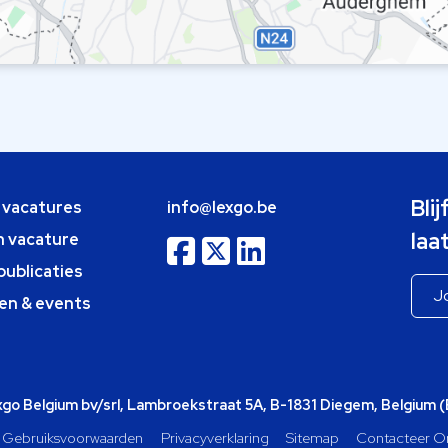
Bli
e vacatures
info@lexgo.be
laa
n vacature
publicaties
en & events
o Belgium bv/srl, Lambroekstraat 5A, B-1831 Diegem, Belgium 
Gebruiksvoorwaarden
Privacyverklaring
Sitemap
Contacteer O