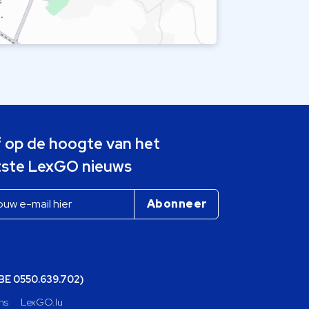
jf op de hoogte van het
tste LexGO nieuws
(BE 0550.639.702)
ns
LexGO.lu