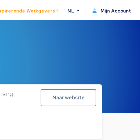
spirerende Werkgevers
NL
Mijn Account
jving
Naar website