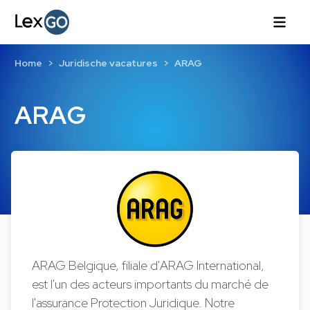
Home
Juridische vacatures
ARAG
ARAG
ARAG Belgique, filiale d'ARAG International,
est l'un des acteurs importants du marché de
l'assurance Protection Juridique. Notre