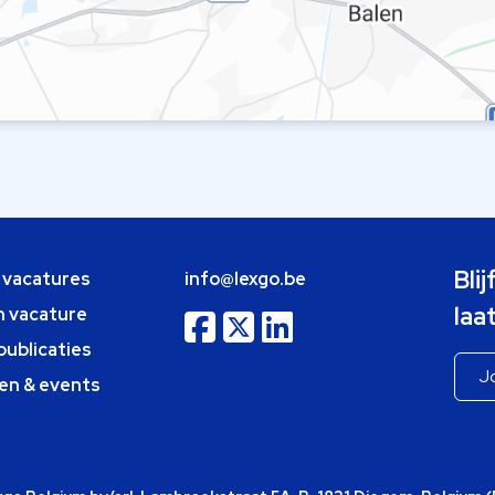
Bli
e vacatures
info@lexgo.be
laa
n vacature
publicaties
en & events