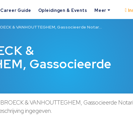
Career Guide
Opleidingen & Events
Meer
In
ECK & VANHOUTTEGHEM, Gassocieerde Notar…
ECK &
M, Gassocieerde
ROECK & VANHOUTTEGHEM, Gassocieerde Notaris
schrijving ingegeven.