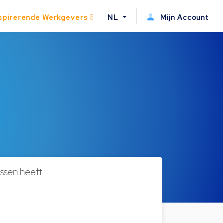
spirerende Werkgevers
NL
Mijn Account
sen heeft