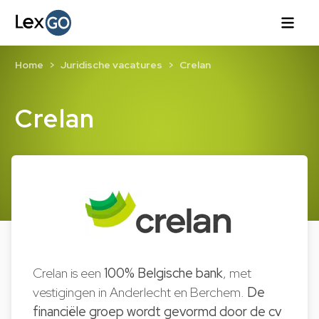
Home
Juridische vacatures
Crelan
Crelan
Crelan is een
100% Belgische bank
, met
vestigingen in Anderlecht en Berchem.
De
financiële groep wordt gevormd door de cv