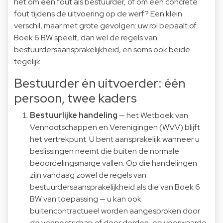
het om een fout als bestuurder, of om een concrete
fout tijdens de uitvoering op de werf? Een klein
verschil, maar met grote gevolgen: uw rol bepaalt of
Boek 6 BW speelt, dan wel de regels van
bestuurdersaansprakelijkheid, en soms ook beide
tegelijk.
Bestuurder én uitvoerder: één
persoon, twee kaders
Bestuurlijke handeling
— het Wetboek van
Vennootschappen en Verenigingen (WVV) blijft
het vertrekpunt. U bent aansprakelijk wanneer u
beslissingen neemt die buiten de normale
beoordelingsmarge vallen. Op die handelingen
zijn vandaag zowel de regels van
bestuurdersaansprakelijkheid als die van Boek 6
BW van toepassing — u kan ook
buitencontractueel worden aangesproken door
de vennootschap of door derden, op voorwaarde