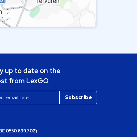
y up to date on the
est from LexGO
(BE 0550.639.702)