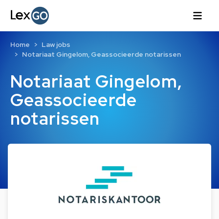
Home
Law jobs
Notariaat Gingelom, Geassocieerde notarissen
Notariaat Gingelom,
Geassocieerde
notarissen