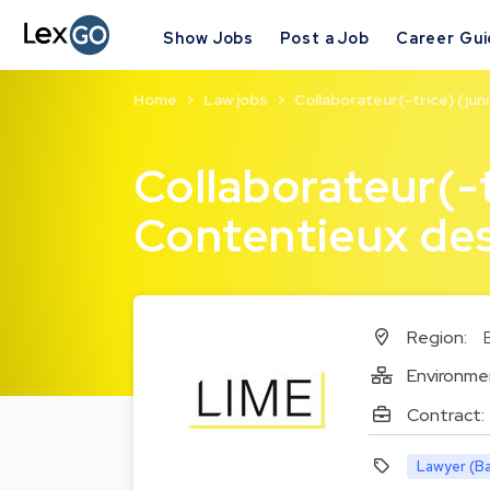
Show Jobs
Post a Job
Career Gu
Home
Law jobs
Collaborateur(-trice) (jun
Collaborateur(-t
Contentieux des
Region:
Environme
Contract:
Lawyer (Ba