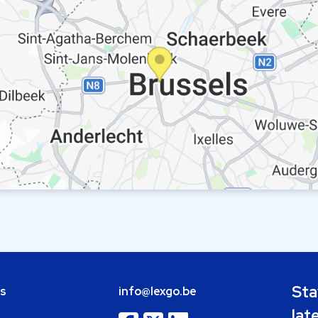
Sta
bs
info@lexgo.be
lat