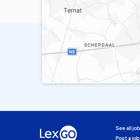
See all jo
Post a job