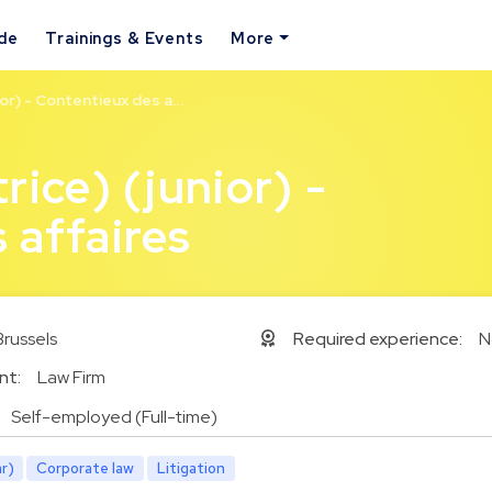
ide
Trainings & Events
More
ior) - Contentieux des a…
rice) (junior) -
 affaires
Brussels
Required experience:
N
nt:
Law Firm
Self-employed (Full-time)
r)
Corporate law
Litigation