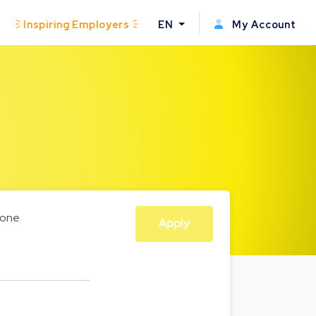
Inspiring Employers
EN
My Account
one
Apply