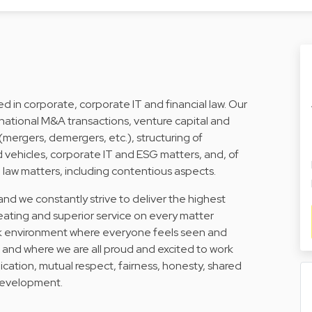
ed in corporate, corporate IT and financial law. Our
inational M&A transactions, venture capital and
(mergers, demergers, etc.), structuring of
 vehicles, corporate IT and ESG matters, and, of
l law matters, including contentious aspects.
nd we constantly strive to deliver the highest
reating and superior service on every matter
work environment where everyone feels seen and
and where we are all proud and excited to work
cation, mutual respect, fairness, honesty, shared
development.