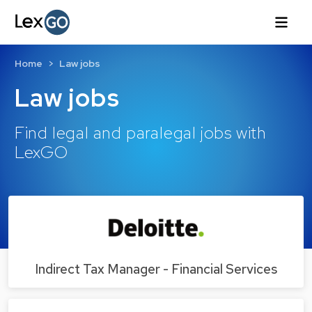
Home
Law jobs
Law jobs
Find legal and paralegal jobs with
LexGO
Indirect Tax Manager - Financial Services