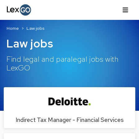
Home
Law jobs
Law jobs
Find legal and paralegal jobs with
LexGO
Indirect Tax Manager - Financial Services