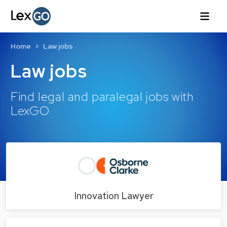
Home
Law jobs
Law jobs
Find legal and paralegal jobs with
LexGO
Innovation Lawyer