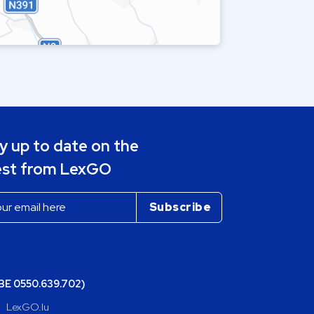
y up to date on the
est from LexGO
(BE 0550.639.702)
LexGO.lu