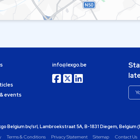
Sta
bs
info@lexgo.be
lat
ticles
 & events
o Belgium bv/srl, Lambroekstraat 5A, B-1831 Diegem, Belgium 
y
Terms & Conditions
Privacy Statement
Sitemap
Contact Us