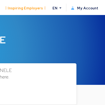
Inspiring Employers
EN
My Account
TE
ONELE
here.