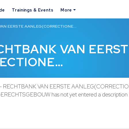
ide
Trainings & Events
More
 VAN EERSTE AANLEG(CORRECTIONE…
ECHTBANK VAN EERS
ECTIONE…
 - RECHTBANK VAN EERSTE AANLEG(CORRECTI
ERECHTSGEBOUW has not yet entered a description 