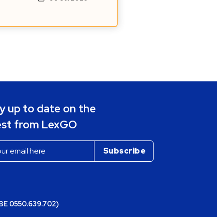
y up to date on the
est from LexGO
(BE 0550.639.702)