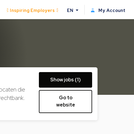
Inspiring Employers
EN
My Account
Show jobs (1)
ocaten die
 rechtbank.
Go to
website