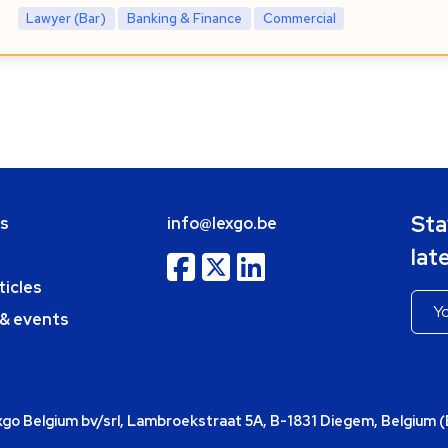
Lawyer (Bar)
Banking & Finance
Commercial
Sta
bs
info@lexgo.be
lat
ticles
 & events
o Belgium bv/srl, Lambroekstraat 5A, B-1831 Diegem, Belgium 