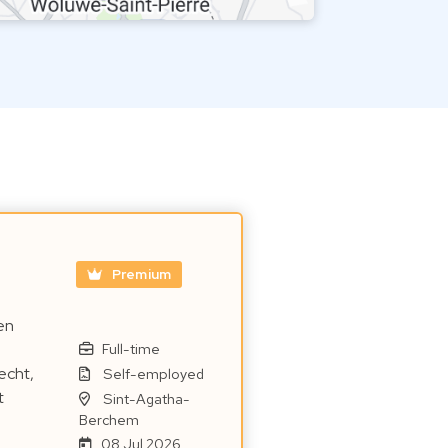
Premium
en
Full-time
echt,
Self-employed
t
Sint-Agatha-
Berchem
08 Jul 2026