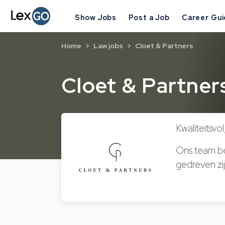
Show Jobs
Post a Job
Career Gu
Home
Law jobs
Cloet & Partners
Cloet & Partner
Kwaliteitsvol
Ons team be
gedreven zij