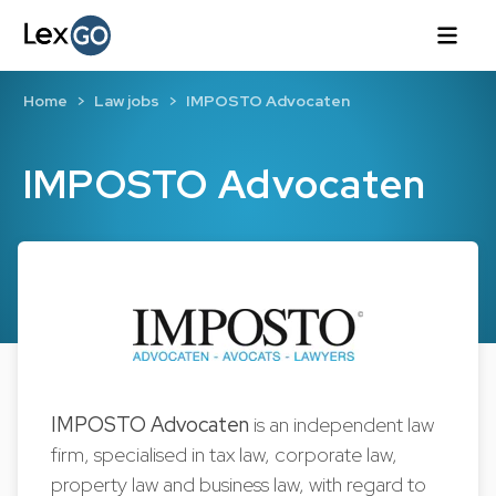
Home
Law jobs
IMPOSTO Advocaten
IMPOSTO Advocaten
IMPOSTO Advocaten
is an independent law
firm, specialised in tax law, corporate law,
property law and business law, with regard to