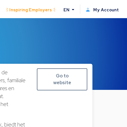
Inspiring Employers
EN
My Account
p de
Go to
, familiale
website
ures en
t.
 het
, biedt het