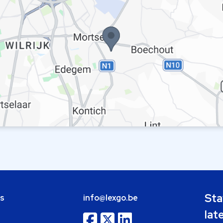
Sta
bs
info@lexgo.be
lat