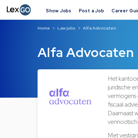
Show Jobs
Post a Job
Career Gu
Home
Law jobs
Alfa Advocaten
Alfa Advocaten
Het kantoor,
juridische 
vermogens en
fiscaal advi
Daarnaast w
vennootsch
Met vestigin