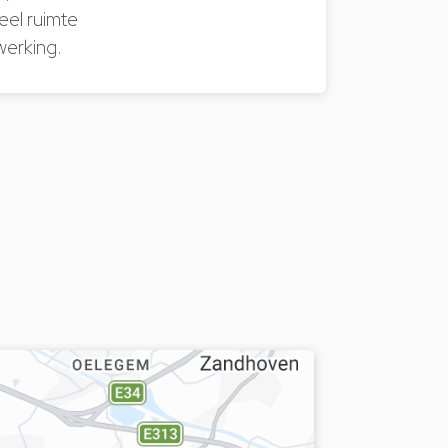
eel ruimte
werking.