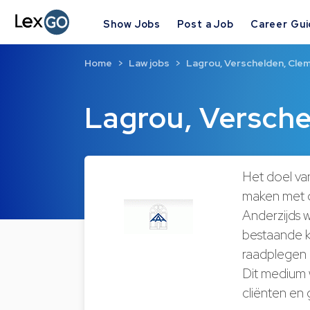
Show Jobs
Post a Job
Career Gu
Home
Law jobs
Lagrou, Verschelden, Cle
Lagrou, Versche
Het doel van
maken met on
Anderzijds w
bestaande kl
raadplegen o
Dit medium
cliënten en