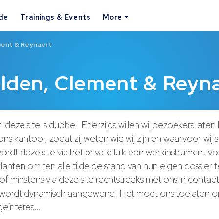
ide
Trainings & Events
More
ment & Reynaert
lden, Clement & Reyn
 deze site is dubbel. Enerzijds willen wij bezoekers laten 
s kantoor, zodat zij weten wie wij zijn en waarvoor wij s
ordt deze site via het private luik een werkinstrument v
anten om ten alle tijde de stand van hun eigen dossier 
f minstens via deze site rechtstreeks met ons in contac
 wordt dynamisch aangewend. Het moet ons toelaten 
 geïnteres…