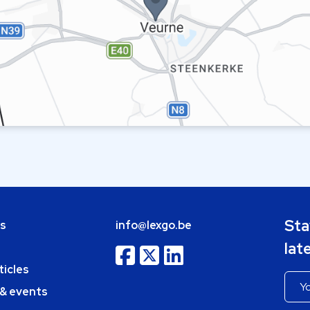
Sta
bs
info@lexgo.be
lat
ticles
 & events