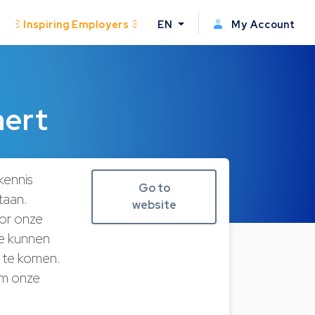
Inspiring Employers
EN
My Account
aert
kennis
Go to
taan.
website
oor onze
te kunnen
t te komen.
om onze