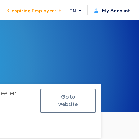
Inspiring Employers
EN
My Account
neel en
Go to
website