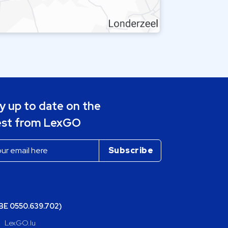
y up to date on the
est from LexGO
(BE 0550.639.702)
LexGO.lu