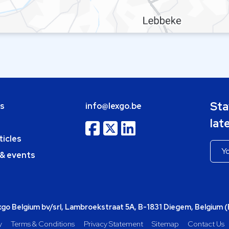
Sta
bs
info@lexgo.be
lat
ticles
 & events
o Belgium bv/srl, Lambroekstraat 5A, B-1831 Diegem, Belgium 
y
Terms & Conditions
Privacy Statement
Sitemap
Contact Us