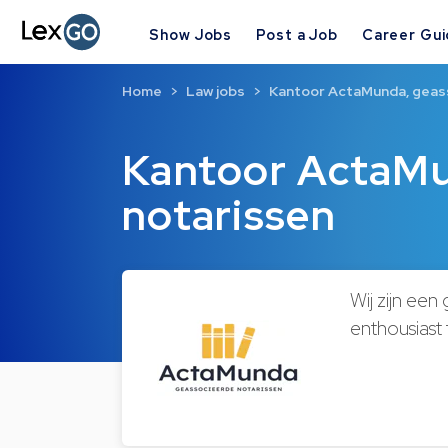
Show Jobs
Post a Job
Career Gu
Home
Law jobs
Kantoor ActaMunda, geas
Kantoor ActaMu
notarissen
Wij zijn een
enthousias