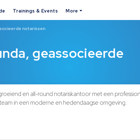
ide
Trainings & Events
More
socieerde notarissen
nda, geassocieerde
 groeiend en all-round notariskantoor met een professio
t team in een moderne en hedendaagse omgeving.