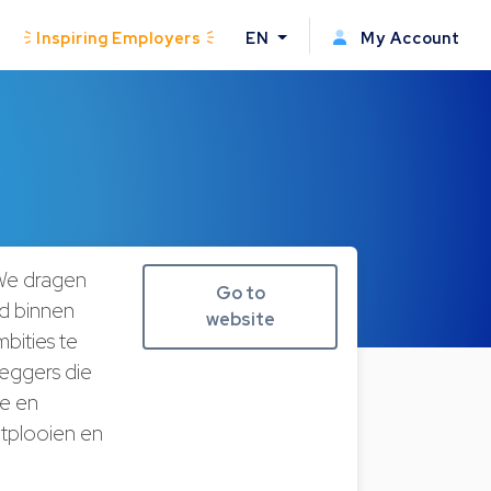
Inspiring Employers
EN
My Account
 We dragen
Go to
id binnen
website
bities te
eggers die
e en
ntplooien en