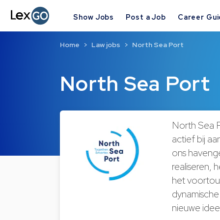
Show Jobs
Post a Job
Career Gu
Home
Law jobs
North Sea Port
North Sea Port
North Sea P
actief bij a
ons havenge
realiseren,
het voortou
dynamische w
nieuwe idee