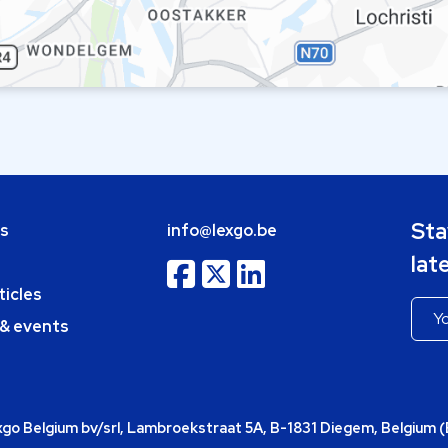
Sta
bs
info@lexgo.be
lat
ticles
 & events
o Belgium bv/srl, Lambroekstraat 5A, B-1831 Diegem, Belgium 