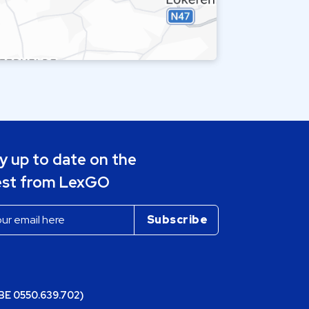
y up to date on the
est from LexGO
(BE 0550.639.702)