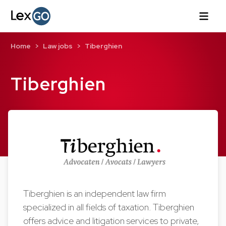
Home
Law jobs
Tiberghien
Tiberghien
Tiberghien is an independent law firm
specialized in all fields of taxation. Tiberghien
offers advice and litigation services to private,