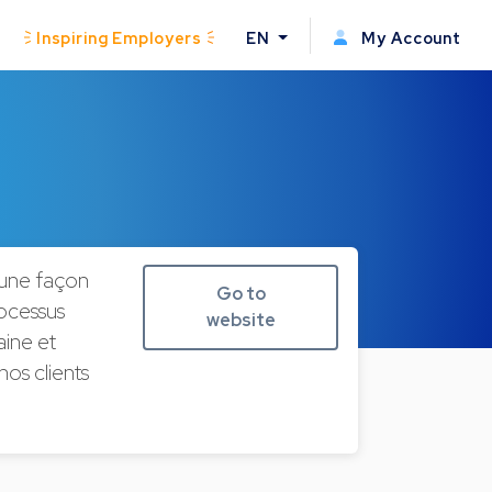
Inspiring Employers
EN
My Account
’une façon
Go to
rocessus
website
aine et
nos clients