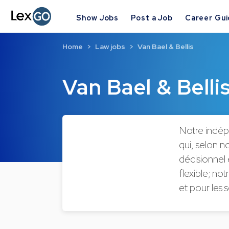
Show Jobs
Post a Job
Career Gu
Home
Law jobs
Van Bael & Bellis
Van Bael & Belli
Notre indép
qui, selon n
décisionnel 
flexible; not
et pour les 