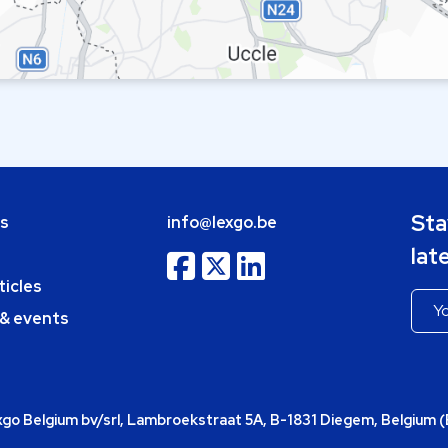
Sta
bs
info@lexgo.be
lat
ticles
 & events
o Belgium bv/srl, Lambroekstraat 5A, B-1831 Diegem, Belgium 