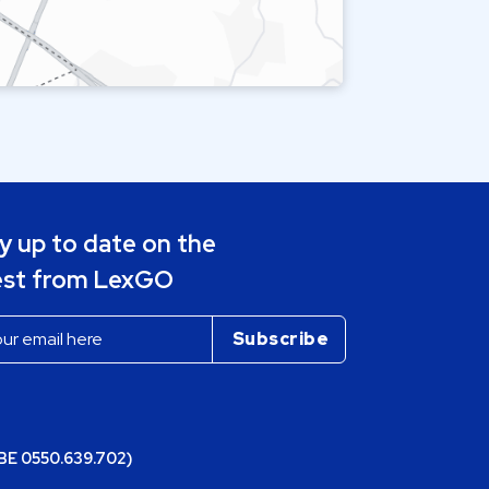
y up to date on the
est from LexGO
(BE 0550.639.702)