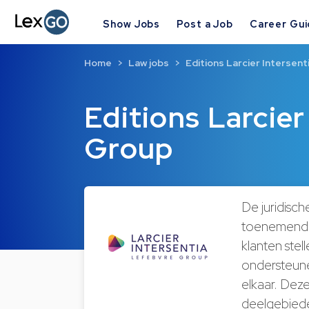
Show Jobs
Post a Job
Career Gu
Home
Law jobs
Editions Larcier Intersen
Editions Larcier
Group
De juridisch
toenemende 
klanten stel
ondersteunen
elkaar. Deze 
deelgebiede