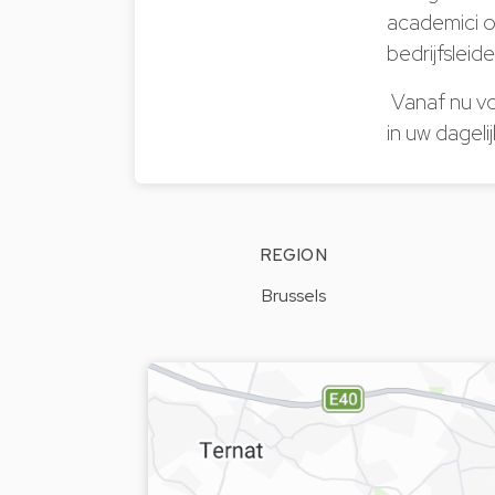
academici ov
bedrijfsleid
Vanaf nu vo
in uw dageli
REGION
Brussels