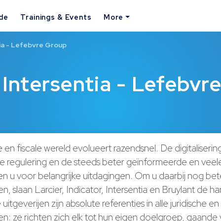
ide
Trainings & Events
More
tia - Lefebvre Group
 Intersentia - Lefebvr
e en fiscale wereld evolueert razendsnel. De digitaliserin
regulering en de steeds beter geïnformeerde en veel
len u voor belangrijke uitdagingen. Om u daarbij nog bet
, slaan Larcier, Indicator, Intersentia en Bruylant de h
uitgeverijen zijn absolute referenties in alle juridische en 
n: ze richten zich elk tot hun eigen doelgroep, gaande 