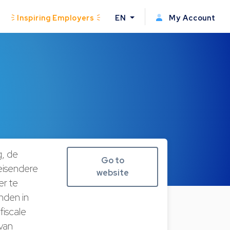
Inspiring Employers
EN
My Account
e
g, de
Go to
eisendere
website
er te
anden in
fiscale
van