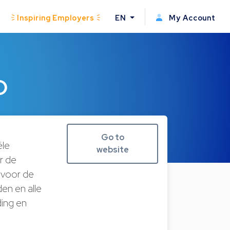
Inspiring Employers
EN
My Account
O
Go to
ële
website
r de
 voor de
en en alle
ding en