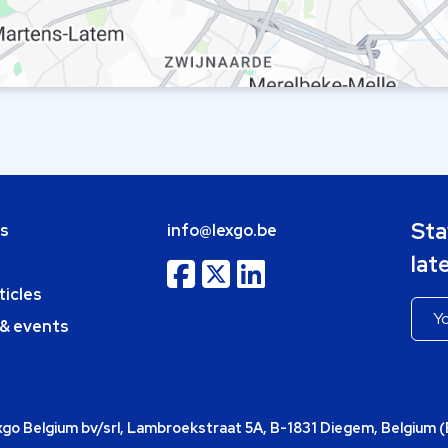
Sta
bs
info@lexgo.be
lat
ticles
 & events
o Belgium bv/srl, Lambroekstraat 5A, B-1831 Diegem, Belgium 