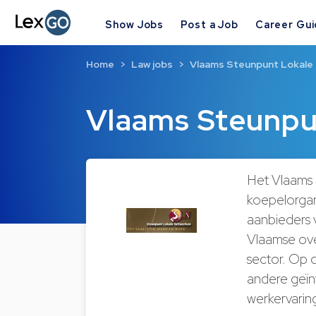
Show Jobs
Post a Job
Career Gu
Home
Law jobs
Vlaams Steunpunt Lokale
Vlaams Steunpu
Het Vlaams 
koepelorgan
aanbieders 
Vlaamse ove
sector. Op 
andere geïn
werkervarin