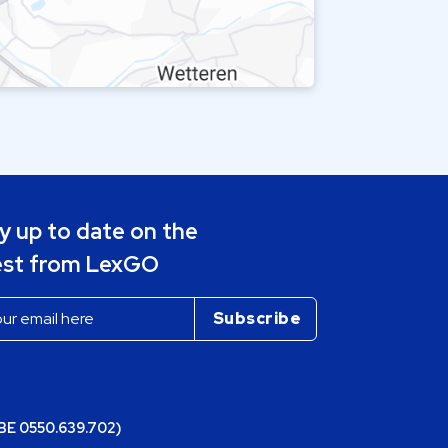
y up to date on the
est from LexGO
(BE 0550.639.702)