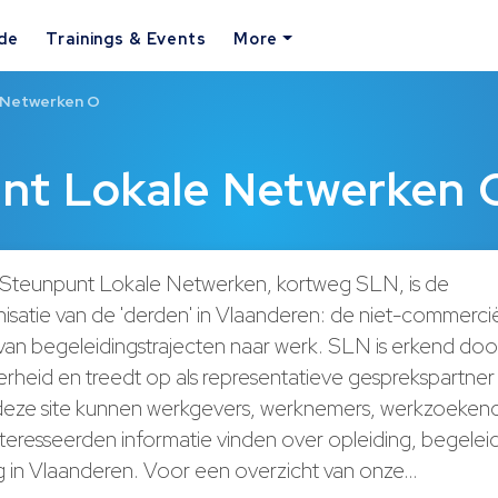
ide
Trainings & Events
More
 Netwerken O
nt Lokale Netwerken 
Steunpunt Lokale Netwerken, kortweg SLN, is de
isatie van de 'derden' in Vlaanderen: de niet-commerci
van begeleidingstrajecten naar werk. SLN is erkend doo
rheid en treedt op als representatieve gesprekspartner
deze site kunnen werkgevers, werknemers, werkzoekend
teresseerden informatie vinden over opleiding, begelei
g in Vlaanderen. Voor een overzicht van onze…