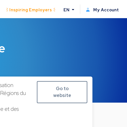
Inspiring Employers
EN
My Account
e
sation
Go to
3 Régions du
website
ie et des