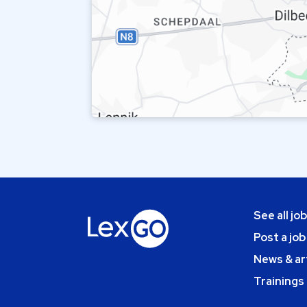
See all jo
Post a job
News & ar
Trainings