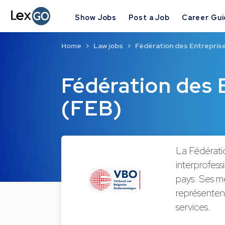
Show Jobs
Post a Job
Career Gu
Home
Law jobs
Fédération des Entrepris
Fédération des 
(FEB)
La Fédératio
interprofess
pays. Ses me
représentent 
services.