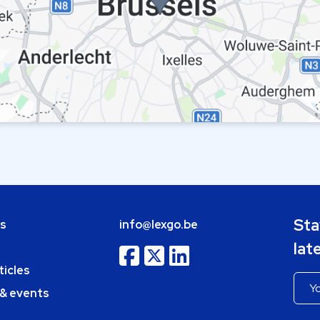
Sta
bs
info@lexgo.be
lat
ticles
 & events