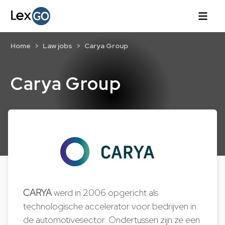
Home
Law jobs
Carya Group
Carya Group
CARYA
werd in 2006 opgericht als
technologische accelerator voor bedrijven in
de automotivesector. Ondertussen zijn ze een