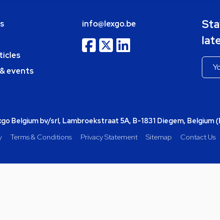
Sta
bs
info@lexgo.be
lat
ticles
 & events
o Belgium bv/srl, Lambroekstraat 5A, B-1831 Diegem, Belgium 
y
Terms & Conditions
Privacy Statement
Sitemap
Contact Us