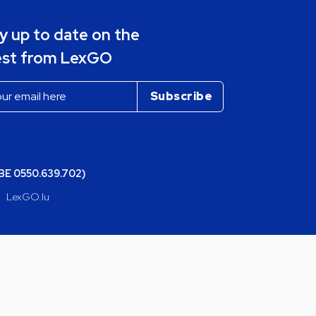
y up to date on the
est from LexGO
(BE 0550.639.702)
LexGO.lu