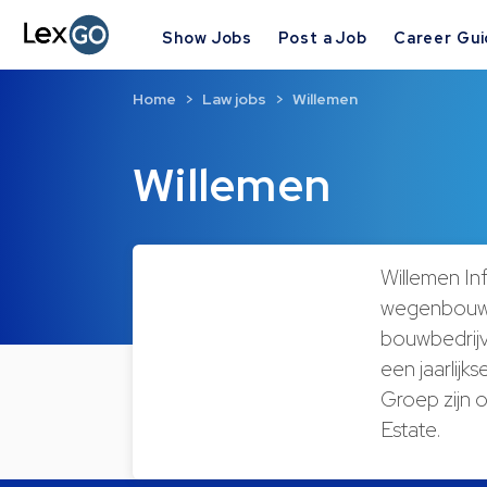
Show Jobs
Post a Job
Career Gu
Home
Law jobs
Willemen
Willemen
Willemen In
wegenbouw e
bouwbedrijv
een jaarlijk
Groep zijn o
Estate.