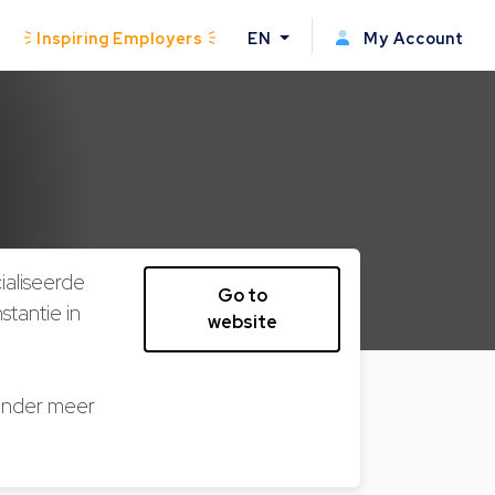
Inspiring Employers
EN
My Account
ialiseerde
Go to
stantie in
website
ronder meer