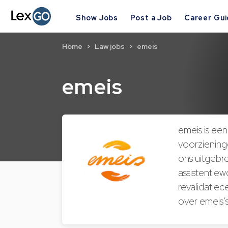
Show Jobs
Post a Job
Career Gu
Home
Law jobs
emeis
emeis
emeis is een
voorzieninge
ons uitgebr
assistentie
revalidatiec
over emeis’s