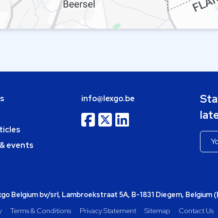
Sta
bs
info@lexgo.be
lat
ticles
 & events
o Belgium bv/srl, Lambroekstraat 5A, B-1831 Diegem, Belgium 
y
Terms & Conditions
Privacy Statement
Sitemap
Contact Us