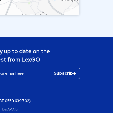
y up to date on the
est from LexGO
(BE 0550.639.702)
LexGO.lu