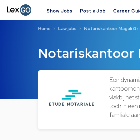
Show Jobs
Post a Job
Career Gu
Home
Law jobs
Notariskantoor Magali Gr
Notariskantoor 
Een dynamis
kantoorhond
vlakbij het 
toch in een
familiale aa