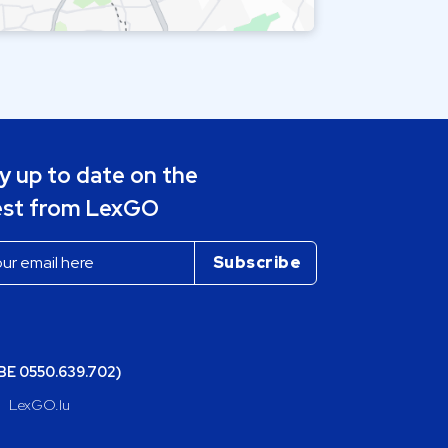
y up to date on the
est from LexGO
(BE 0550.639.702)
LexGO.lu