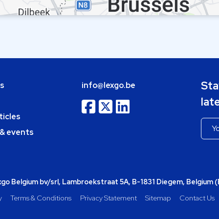
Sta
bs
info@lexgo.be
lat
ticles
 & events
o Belgium bv/srl, Lambroekstraat 5A, B-1831 Diegem, Belgium 
y
Terms & Conditions
Privacy Statement
Sitemap
Contact Us