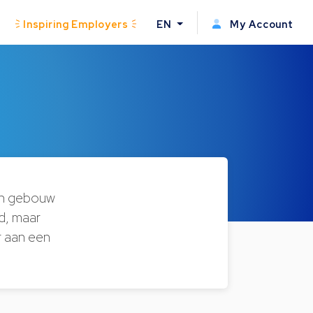
Inspiring Employers
EN
My Account
ern gebouw
id, maar
r aan een