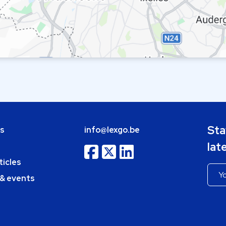
Sta
bs
info@lexgo.be
lat
ticles
 & events