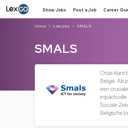
Show Jobs
Post a Job
Career Gu
Home
Law jobs
SMALS
SMALS
Onze klant 
België. Als 
een crucial
impactvolle 
Sociale Zeke
Belgische b