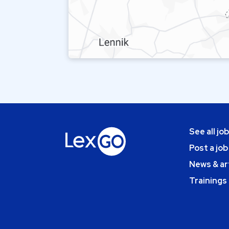
See all jo
Post a job
News & ar
Trainings