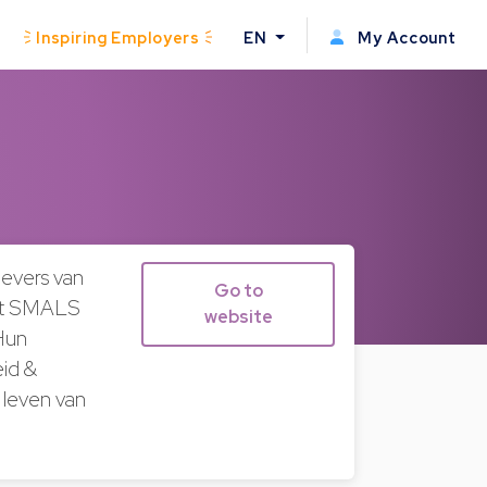
Inspiring Employers
EN
My Account
gevers van
Go to
eelt SMALS
website
Hun
eid &
 leven van