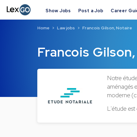
Show Jobs
Post a Job
Career Gu
Home
Law jobs
Francois Gilson, Notaire
Francois Gilson,
Notre étude 
aménagés en
moderne (cli
L'étude est