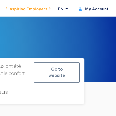
Inspiring Employers
EN
My Account
aux ont été
Go to
t le confort
website
eurs.