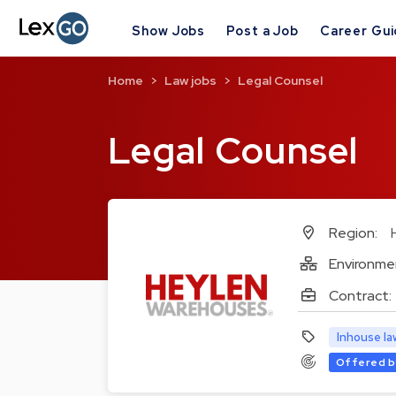
Show Jobs
Post a Job
Career Gu
Home
Law jobs
Legal Counsel
Legal Counsel
Region:
Environme
Contract:
Inhouse la
Offered b