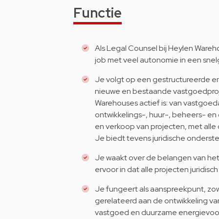
Functie
Als Legal Counsel bij Heylen Wareh
job met veel autonomie in een sn
Je volgt op een gestructureerde en 
nieuwe en bestaande vastgoedproje
Warehouses actief is: van vastgoe
ontwikkelings-, huur-, beheers- en
en verkoop van projecten, met alle 
Je biedt tevens juridische onderst
Je waakt over de belangen van het bed
ervoor in dat alle projecten juridis
Je fungeert als aanspreekpunt, zowel
gerelateerd aan de ontwikkeling van,
vastgoed en duurzame energievoo