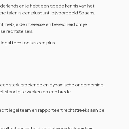
Nederlands en je hebt een goede kennis van het
ere talen is een pluspunt, bijvoorbeeld Spaans.
ht, heb je de interesse en bereidheid om je
e rechtstelsels.
legal tech tools is een plus.
n een sterk groeiende en dynamische onderneming,
 zelfstandig te werken en een brede
hecht legal team en rapporteert rechtstreeks aan de
esultaatgerichtheid, verantwoordelijkheidszin,