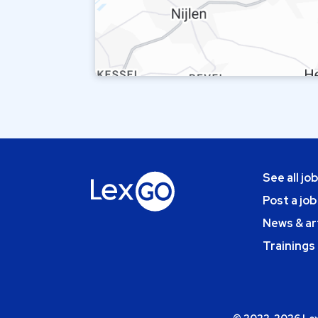
See all jo
Post a job
News & ar
Trainings