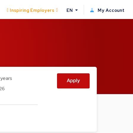
Inspiring Employers
EN
My Account
 years
Apply
26