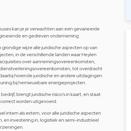
ouses kan je je verwachten aan een gevarieerde
elgroeiende en gedreven onderneming:
grondige wijze alle juridische aspecten op van
cten, in de verschillende landen waar Heylen
dacquisities over aannemingsovereenkomsten,
 dienstverleningsovereenkomsten, tot overdracht
daarbij horende juridische en andere uitdagingen.
euning bij hernieuwbare energieprojecten.
rijf, brengt juridische risico’s in kaart, en staat
ch correct worden uitgevoerd.
 intern als extern, voor alle juridische aspecten
 en investering in, logistiek en semi-industrieel
rzieningen.