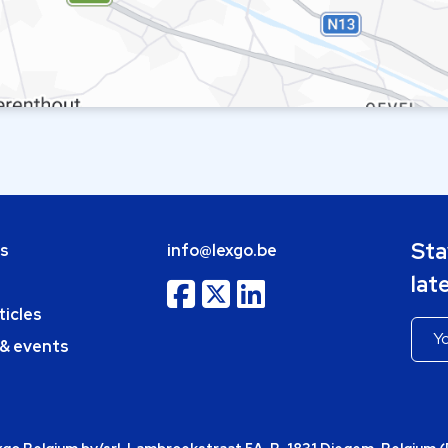
Sta
bs
info@lexgo.be
lat
ticles
 & events