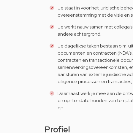
Je staat in voor het juridische beh
overeenstemming met de visie en str
Je werkt nauw samen met collega’s 
andere achtergrond.
Je dagelijkse taken bestaan o.m. ui
documenten en contracten (NDA’s, 
contracten en transactionele doc
samenwerkingsovereenkomsten, etc
aansturen van externe juridische ad
diligence processen en transacties,
Daarnaast werk je mee aan de ontw
en up-to-date houden van templat
op.
Profiel