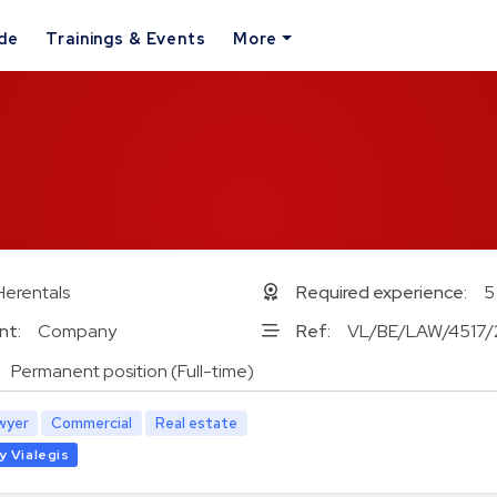
ide
Trainings & Events
More
Herentals
Required experience:
5
nt:
Company
Ref:
VL/BE/LAW/4517/
Permanent position (Full-time)
wyer
Commercial
Real estate
y Vialegis