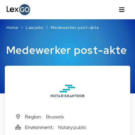
Home
Law jobs
Medewerker post-akte
Medewerker post-akte
Region:
Brussels
Environment:
Notary public