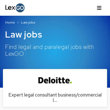
Home
Law jobs
Law jobs
Find legal and paralegal jobs with
LexGO
Expert legal consultant business/commercial
l…